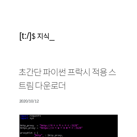
[t:/]
$ 지식
_
초간단 파이썬 프락시 적용 스
트림 다운로더
2020/10/12