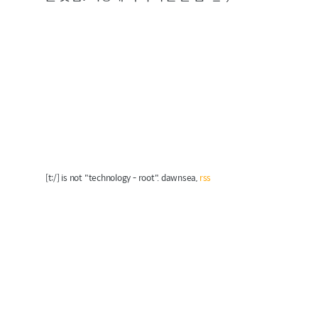
[t:/] is not "technology - root". dawnsea,
rss