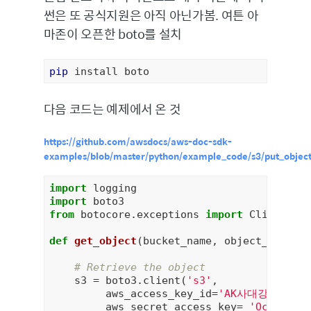
썬은 또 공식지원은 아직 아닌가봄. 여튼 아
마존이 오픈한 boto를 설치
pip
 install boto
다음 코드는 예제에서 온 것
https://github.com/awsdocs/aws-doc-sdk-
examples/blob/master/python/example_code/s3/put_object
import
import
from
 botocore.exceptions 
import
 ClientErro
def
get_object
(bucket_name, object_name)
:
# Retrieve the object
    s3 = boto3.client(
's3'
,

         aws_access_key_id=
'AK사대강'
,

         aws_secret_access_key= 
'OcC이산화