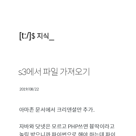
[t:/]
$ 지식
_
s3에서 파일 가져오기
2019/08/22
아마존 문서에서 크리덴셜만 추가.
자바와 닷넷은 모르고 PHP쓰면 븅딱이라고
놀림 받으니까 파이썬으로 해야 하는데 파이