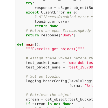
try
:

        response = s3.get_object(Bucket=bu
except
 ClientError 
as
 e:

# AllAccessDisabled error == buck
        logging.error(e)

return
None
# Return an open StreamingBody object
return
 response[
'Body'
]

def
main
()
:
"""Exercise get_object()"""
# Assign these values before running 
    test_bucket_name = 
'dmp-dob-test'
    test_object_name = 
'test_190709.tsv'
# Set up logging
    logging.basicConfig(level=logging.DEBU
                        format=
'%(levelna
# Retrieve the object
    stream = get_object(test_bucket_name, 
if
 stream 
is
not
None
:
