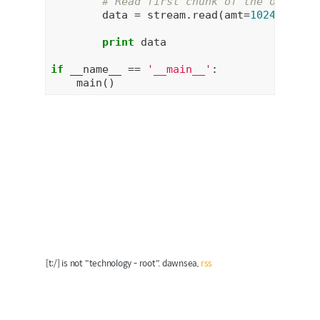
# Read first chunk of the object'
        data = stream.read(amt=
1024
)

print
 data

if
 __name__ == 
'__main__'
:

[t:/] is not "technology - root". dawnsea,
rss