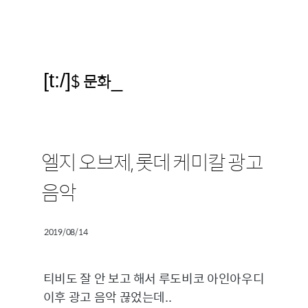
[t:/]
$ 문화
_
엘지 오브제, 롯데 케미칼 광고
음악
2019/08/14
티비도 잘 안 보고 해서 루도비코 아인아우디
이후 광고 음악 끊었는데..