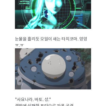
눈물을 흘리듯 오일이 새는 타치코마. 엉엉
ㅠ.ㅠ
"사요나라. 바토. 상."
격발에 실패한 포탄으로 자폭 공격.