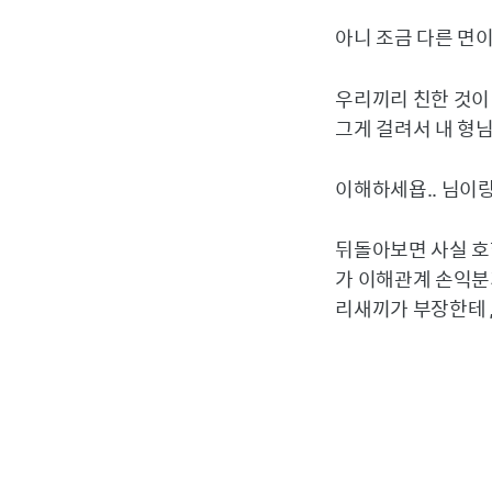
아니 조금 다른 면이
우리끼리 친한 것이
그게 걸려서 내 형님
이해하세욥.. 님이랑
뒤돌아보면 사실 호
가 이해관계 손익분
리새끼가 부장한테 