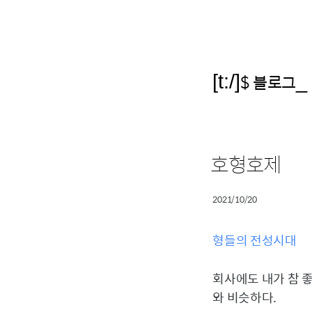
[t:/]
$ 블로그
_
호형호제
2021/10/20
형들의 전성시대
회사에도 내가 참 
와 비슷하다.