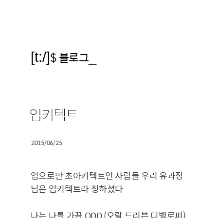
[t:/]
$ 블로그
_
입키텍트
2015/06/25
입으로만 초아키텍트인 사람들 우리 유과장
님은 입키텍트라 칭하셨다
나는 나를 가끔 ODD (오랄 드리븐 디벨로퍼)