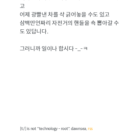
고
어제 광빨낸 차를 샥 긁어놓을 수도 있고
삼백만언짜리 자전거의 핸들을 쇽 뽑아갈 수
도 있답니다.
그러니까 일이나 합시다 -_-ㅋ
[t:/] is not "technology - root". dawnsea,
rss