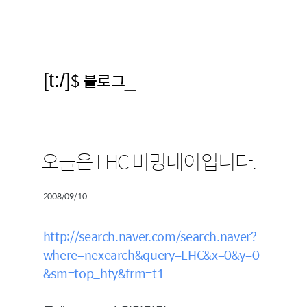
[t:/]
$ 블로그
_
오늘은 LHC 비밍데이입니다.
2008/09/10
http://search.naver.com/search.naver?
where=nexearch&query=LHC&x=0&y=0
&sm=top_hty&frm=t1