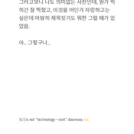
그러고보니 나도 의미없는 사진인데, 뭔가 찍
히긴 잘 찍혔고, 이것을 어딘가 자랑하고는
싶은데 마땅히 제목짓기도 뭐한 그럴 때가 있
었음.
아.. 그렇구나..
[t:/] is not "technology - root". dawnsea,
rss